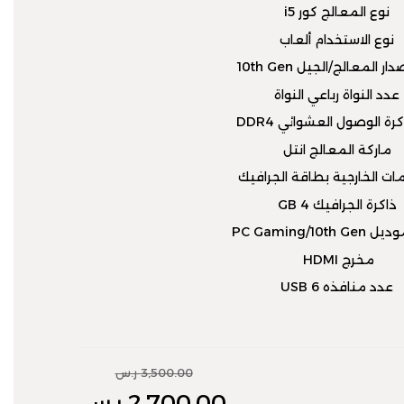
نوع المعالج كور i5
نوع الاستخدام ألعاب
ر المعالج/الجيل 10th Gen
عدد النواة رباعي النواة
رة الوصول العشوائي DDR4
ماركة المعالج انتل
ات الخارجية بطاقة الجرافيك
ذاكرة الجرافيك 4 GB
PC Gaming/10th 
مخرج HDMI
عدد منافذه USB 6
3,500.00 ر.س
2,700.00 ر.س