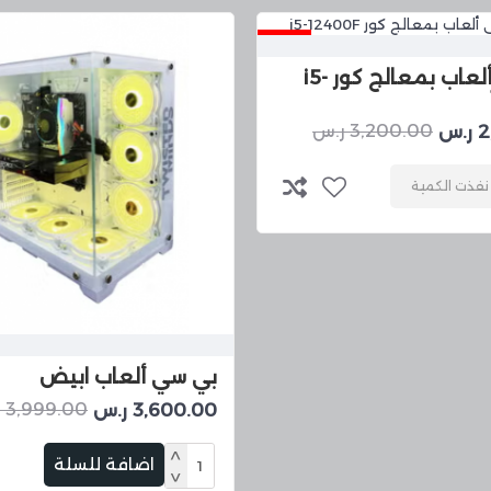
22 %
بي سي ألعاب بمعالج كور i5-
س
3,200.00 ر.س
نفذت الكمية
بي سي ألعاب ابيض
3,600.00 ر.س
3,999.00 ر.س
اضافة للسلة