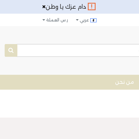
×
دام عزك يا وطن
عربي
ر.س
العملة
من نحن