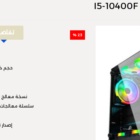
تفاصي
23 %
حجم ذاك
نسخة معالج ال
سلسلة معالجات 
إصدار نظ