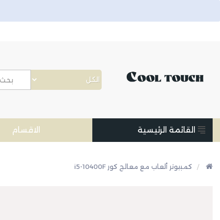
القائمة الرئيسية
الاقسام
كمبيوتر ألعاب مع معالج كور i5-10400F