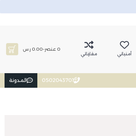
0 عنصر
-
0.00 ر.س
أمنياتي
مقارناتي
0502043701
المدونة