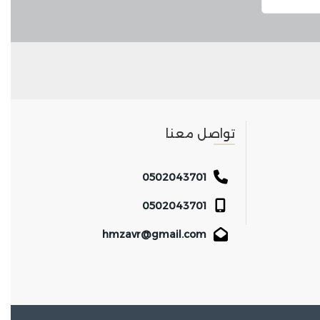
تواصل معنا
0502043701
0502043701
hmzavr@gmail.com