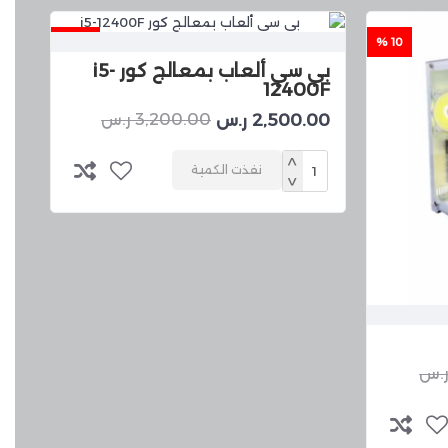
22 %
10 %
بي سي ألعاب بمعالج كور i5-
12400F
2,500.00 ر.س
3,200.00 ر.س
نفذت الكمية