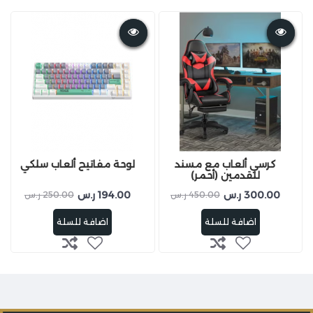
كرسي ألعاب مع مسند
لوحة مفاتيح ألعاب سلكي
للقدمين (أحمر)
300.00 ر.س
194.00 ر.س
450.00 ر.س
250.00 ر.س
اضافة للسلة
اضافة للسلة