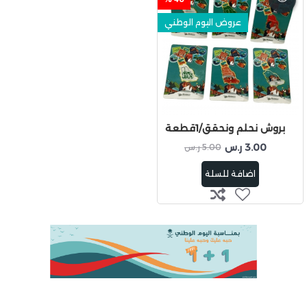
عروض اليوم الوطني
بروش نحلم ونحقق/1قطعة
3.00 ر.س
5.00 ر.س
اضافة للسلة