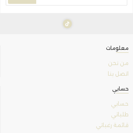
معلومات
من نحن
اتصل بنا
حسابي
حسابي
طلباتي
قائمة رغباتي