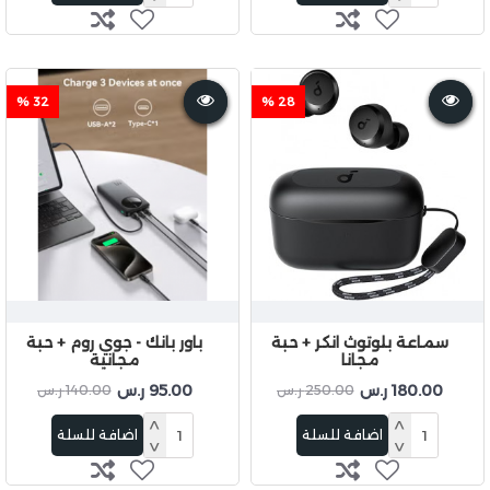
32 %
28 %
سماعة بلوتوث انكر + حبة
باور بانك - جوي روم + حبة
مجانا
مجانية
180.00 ر.س
95.00 ر.س
250.00 ر.س
140.00 ر.س
اضافة للسلة
اضافة للسلة