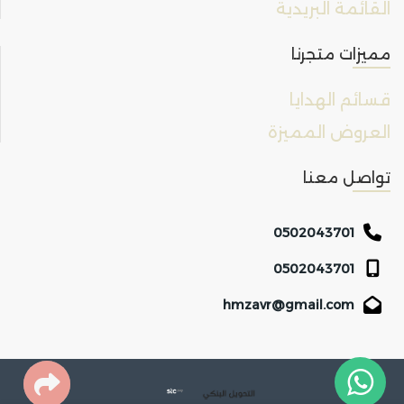
القائمة البريدية
مميزات متجرنا
قسائم الهدايا
العروض المميزة
تواصل معنا
0502043701
0502043701
hmzavr@gmail.com