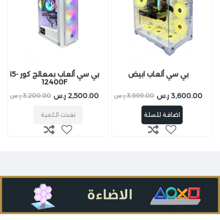
بي سي ألعاب ابيض
بي سي ألعاب بمعالج كور i5-
12400F
3,600.00 ر.س
2,500.00 ر.س
3,999.00 ر.س
3,200.00 ر.س
اضافة للسلة
نفذت الكمية