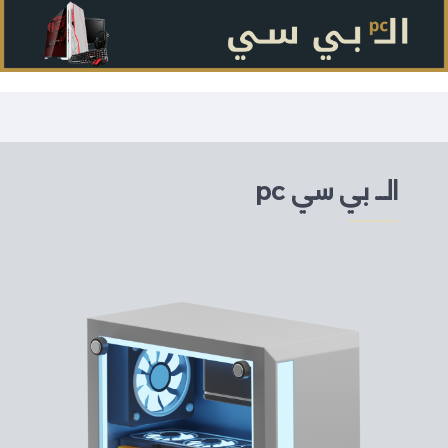
الــ بي سي pc