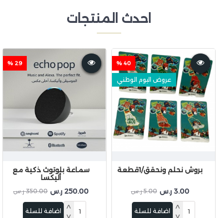
احدث المنتجات
29 %
40 %
عروض اليوم الوطني
بروش نحلم ونحقق/1قطعة
سماعة بلوتوث ذكية مع
أليكسا
3.00 ر.س
250.00 ر.س
5.00 ر.س
350.00 ر.س
اضافة للسلة
اضافة للسلة