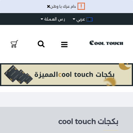
×
دام عزك يا وطن
عربي
ر.س
العملة
بكجات cool touch