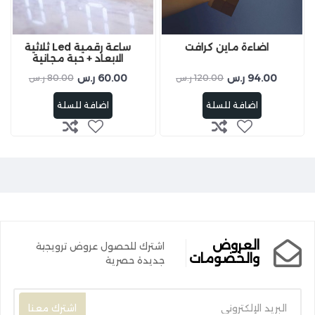
اضاءة ماين كرافت
ساعة رقمية Led ثلاثية
الابعاد + حبة مجانية
94.00 ر.س
60.00 ر.س
120.00 ر.س
80.00 ر.س
اضافة للسلة
اضافة للسلة
العروض
اشترك للحصول عروض ترويجية
والخضومات
جديدة حصرية