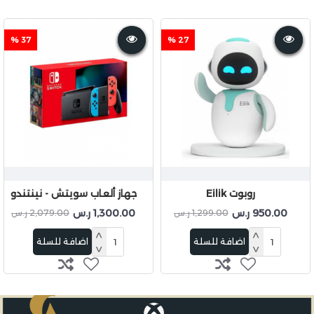
37 %
27 %
روبوت Eilik
جهاز ألعاب سويتش - نينتندو
950.00 ر.س
1,300.00 ر.س
1,299.00 ر.س
2,079.00 ر.س
اضافة للسلة
اضافة للسلة