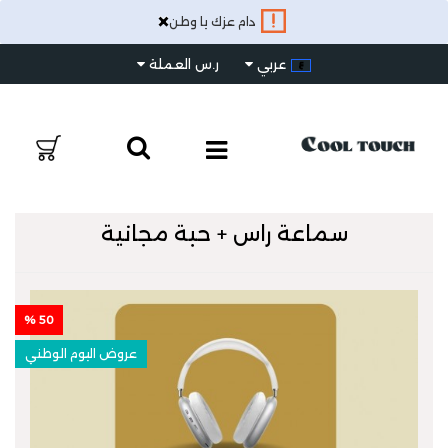
×
دام عزك يا وطن
عربي
ر.س
العملة
سماعة راس + حبة مجانية
50 %
عروض اليوم الوطني