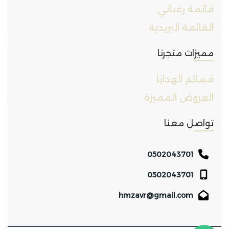
قائمة رغباتي
القائمة البريدية
مميزات متجرنا
قسائم الهدايا
العروض المميزة
تواصل معنا
0502043701
0502043701
hmzavr@gmail.com