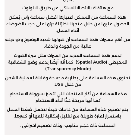
مع هاتفك بالاتصالاللاسلكي عن طريق البلوتوث.
هذه السماعة من الممكن اعتبارها افضل سماعة راس يُمكن
الحصول عليها من خلال متجرنا؛ نظرًا لقدرتها على حجب الضوضاء
أثناء العمل.
من أهم مميزات هذه السماعة أن صوتها شديد الوضوح وذو درجة
عالية من الجودة والدقة.
تدعم هذه السماعة العديد من الميزات مثل ميزة الصوت
المحيطي (Spatial Audio)، كما أنه أيضًا يدعم وضع الشفافية
(Transparency Mode).
تحتوي هذه السماعة على بطارية مدمجة وقابلة لعملية الشحن
من خلال USB.
هذه السماعة من أكثر المنتجات التي تتميز بسهولة الاستخدام،
كما أنها مريحة جدًّا أثناء الاستخدام.
يتم تصنيع هذه السماعة من خامات جيدة تتحمل ضغط العمل
باستمرار لفترة طويلة مع تقليل إمكانية تلفها أو كسرها.
السماعة ذات حجم مناسِب، وذات تصميم احترافي .