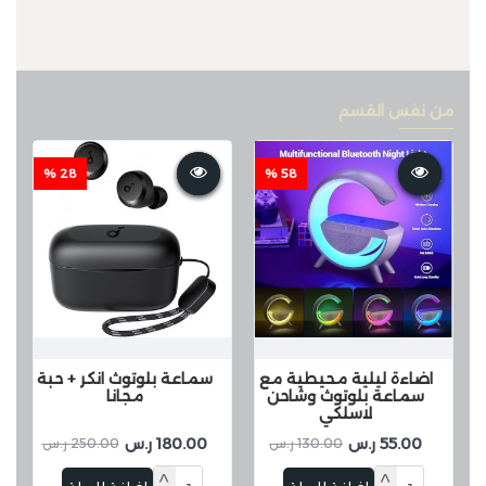
من نفس القسم
28 %
58 %
اضاءة ليلية محيطية مع
سماعة بلوتوث انكر + حبة
سماعة بلوتوث وشاحن
مجانا
لاسلكي
55.00 ر.س
180.00 ر.س
130.00 ر.س
250.00 ر.س